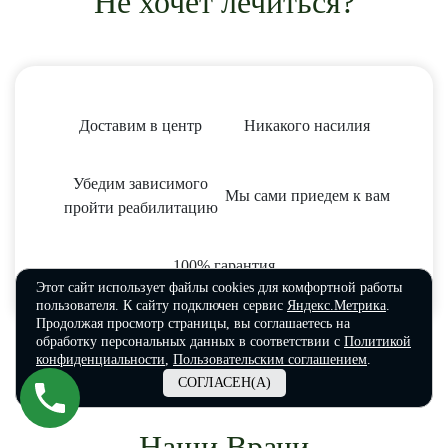
Не хочет лечиться?
Доставим в центр
Никакого насилия
Убедим зависимого
Мы сами приедем к вам
пройти реабилитацию
100% гарантия
Этот сайт использует файлы cookies для комфортной работы
пользователя. К сайту подключен сервис
Яндекс.Метрика
.
Продолжая просмотр страницы, вы соглашаетесь на
обработку персональных данных в соответствии с
Политикой
конфиденциальности
,
Пользовательским соглашением
.
СОГЛАСЕН(А)
Наши Врачи