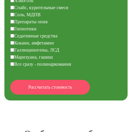
Алкоголь
Спайс, курительные смеси
Соль, МДПВ
Препараты опия
Гипнотики
Седативные средства
Кокаин, амфетамин
Галлюциногены, ЛСД
Марихуана, гашиш
Все сразу - полинаркомания